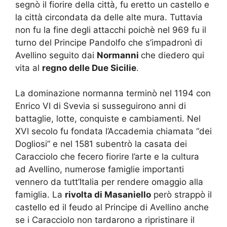
segnò il fiorire della città, fu eretto un castello e
la città circondata da delle alte mura. Tuttavia
non fu la fine degli attacchi poichè nel 969 fu il
turno del Principe Pandolfo che s’impadronì di
Avellino seguito dai
Normanni
che diedero qui
vita al
regno delle Due Sicilie
.
La dominazione normanna terminò nel 1194 con
Enrico VI di Svevia si susseguirono anni di
battaglie, lotte, conquiste e cambiamenti. Nel
XVI secolo fu fondata l’Accademia chiamata “dei
Dogliosi” e nel 1581 subentrò la casata dei
Caracciolo che fecero fiorire l’arte e la cultura
ad Avellino, numerose famiglie importanti
vennero da tutt’Italia per rendere omaggio alla
famiglia. La
rivolta di Masaniello
però strappò il
castello ed il feudo al Principe di Avellino anche
se i Caracciolo non tardarono a ripristinare il