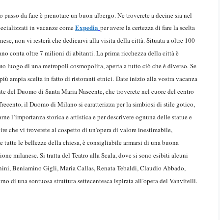
o passo da fare è prenotare un buon albergo. Ne troverete a decine sia nel
Expedia
 specializzati in vacanze come
per avere la certezza di fare la scelta
nese, non vi resterà che dedicarvi alla visita della città. Situata a oltre 100
no conta oltre 7 milioni di abitanti. La prima ricchezza della città è
primo luogo di una metropoli cosmopolita, aperta a tutto ciò che è diverso. Se
iù ampia scelta in fatto di ristoranti etnici.
Date inizio alla vostra vacanza
nte del Duomo di Santa Maria Nascente, che troverete nel cuore del centro
Trecento, il Duomo di Milano si caratterizza per la simbiosi di stile gotico,
ne l’importanza storica e artistica e per descrivere ognuna delle statue e
dire che vi troverete al cospetto di un’opera di valore inestimabile,
re tutte le bellezze della chiesa, è consigliabile armarsi di una buona
one milanese. Si tratta del Teatro alla Scala, dove si sono esibiti alcuni
scanini, Beniamino Gigli, Maria Callas, Renata Tebaldi, Claudio Abbado,
no di una sontuosa struttura settecentesca ispirata all’opera del Vanvitelli.