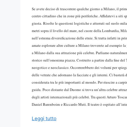
Se avete deciso di trascorrere qualche giorno a Milano, il prim
centro cittadino che in zone più periferiche. Affidatevi a siti
giusta.
Risolte le questioni logistiche e atterrati sul suolo mila
metri sopra il livello del mare, nel cuore della Lombardia, Mila
nell’estrema diversificazione delle etnie. Si tratta infatti in 
amate esplorare altre culture a Milano troverete ad esempio la p
a Milano dalla sua attrazione più celebre. Parliamo naturalme
storico sull’omonima piazza. Costruito a partire dalla fine del 
neogotico e neoclassico. Occorrerebbero dei volumi per spiegar
delle vetrate che adornano la facciate e gli interni. Ci basterà 
considerata tra le più importanti al mondo. Per riuscire a carpi
guida.
Poco distante dal Duomo si trova un’altra celebre attrazi
degli artisti internazionali più celebri. Tra questi Arturo To
Daniel Barenboim e Riccardo Muti. Il teatro è ospitato all’inter
Leggi tutto