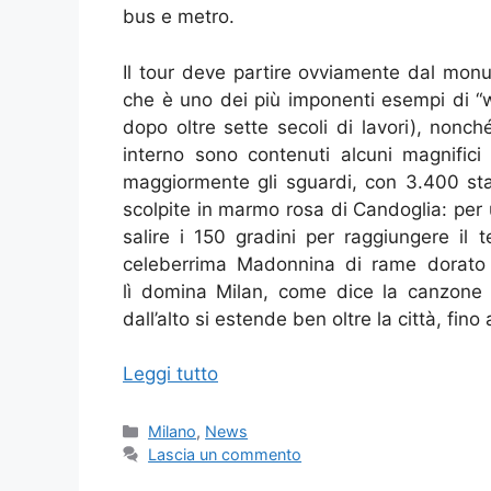
bus e metro.
Il tour deve partire ovviamente dal mon
che è uno dei più imponenti esempi di “w
dopo oltre sette secoli di lavori), non
interno sono contenuti alcuni magnifici
maggiormente gli sguardi, con 3.400 sta
scolpite in marmo rosa di Candoglia: per 
salire i 150 gradini per raggiungere il 
celeberrima Madonnina di rame dorato c
lì domina Milan, come dice la canzone 
dall’alto si estende ben oltre la città, fino
Leggi tutto
Categorie
Milano
,
News
Lascia un commento