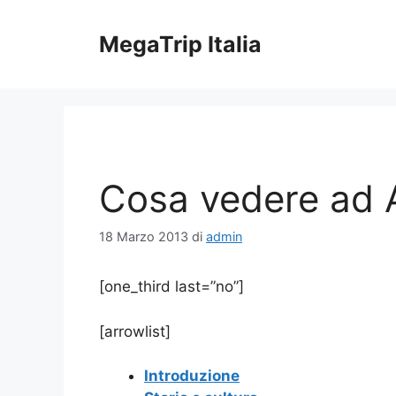
Vai
al
MegaTrip Italia
contenuto
Cosa vedere ad A
18 Marzo 2013
di
admin
[one_third last=”no”]
[arrowlist]
Introduzione