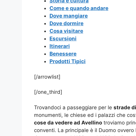
Storia e cultura
Come e quando andare
Dove mangiare
Dove dormire
Cosa visitare
Escursioni
Itinerari
Benessere
Prodotti Tipici
[/arrowlist]
[/one_third]
Trovandoci a passeggiare per le
strade di
monumenti, le chiese ed i palazzi che costi
cose da vedere ad Avellino
troviamo princ
conventi. La principale è il Duomo ovvero