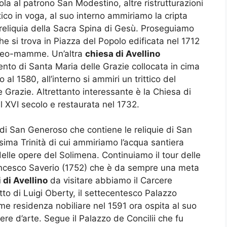
ola al patrono San Modestino, altre ristrutturazioni
ico in voga, al suo interno ammiriamo la cripta
 reliquia della Sacra Spina di Gesù. Proseguiamo
he si trova in Piazza del Popolo edificata nel 1712
 neo-mamme. Un’altra
chiesa di Avellino
nto di Santa Maria delle Grazie collocata in cima
 al 1580, all’interno si ammiri un trittico del
 Grazie. Altrettanto interessante è la Chiesa di
l XVI secolo e restaurata nel 1732.
di San Generoso che contiene le reliquie di San
sima Trinità di cui ammiriamo l’acqua santiera
 delle opere del Solimena. Continuiamo il tour delle
rancesco Saverio (1752) che è da sempre una meta
i di Avellino
da visitare abbiamo il Carcere
to di Luigi Oberty, il settecentesco Palazzo
ome residenza nobiliare nel 1591 ora ospita al suo
re d’arte. Segue il Palazzo de Concilii che fu