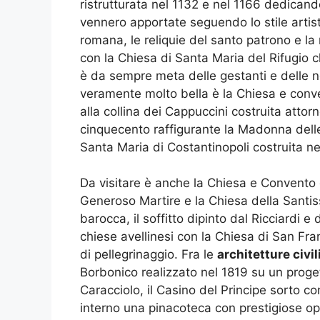
ristrutturata nel 1132 e nel 1166 dedicand
vennero apportate seguendo lo stile artist
romana, le reliquie del santo patrono e la
con la Chiesa di Santa Maria del Rifugio c
è da sempre meta delle gestanti e delle
veramente molto bella è la Chiesa e conve
alla collina dei Cappuccini costruita attorno
cinquecento raffigurante la Madonna delle
Santa Maria di Costantinopoli costruita ne
Da visitare è anche la Chiesa e Convento 
Generoso Martire e la Chiesa della Santis
barocca, il soffitto dipinto dal Ricciardi e
chiese avellinesi con la Chiesa di San F
di pellegrinaggio. Fra le
architetture civil
Borbonico realizzato nel 1819 su un proget
Caracciolo, il Casino del Principe sorto c
interno una pinacoteca con prestigiose ope