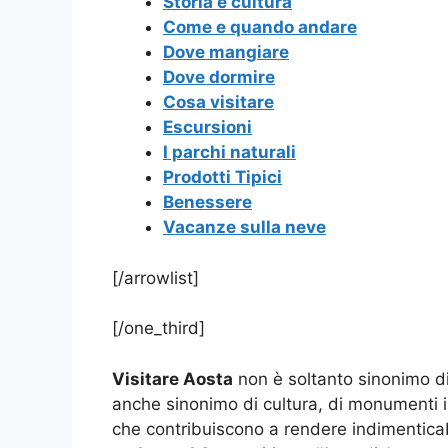
Storia e cultura
Come e quando andare
Dove mangiare
Dove dormire
Cosa visitare
Escursioni
I parchi naturali
Prodotti Tipici
Benessere
Vacanze sulla neve
[/arrowlist]
[/one_third]
Visitare Aosta
non è soltanto sinonimo di
anche sinonimo di cultura, di monumenti in
che contribuiscono a rendere indimenticabi