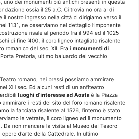
o, uno dei monumenti più antichi presenti in questa
ondazione ossia il 25 a.C. Ci troviamo ora al di
il nostro ingresso nella città ci dirigiamo verso il
el 1131, ne osserviamo nel dettaglio l’imponente
ostruzione risale al periodo fra il 994 ed il 1025
chi di fine ‘400, il coro ligneo intagliato risalente
tro romanico del sec. XII. Fra i
monumenti di
 Porta Pretoria, ultimo baluardo del vecchio
l Teatro romano, nei pressi possiamo ammirare
el XIII sec. Ed alcuni resti di un anfiteatro
erdibili
luoghi d’interesse ad Aosta
è la Piazza
o ammirare i resti del sito del foro romano risalente
iamo la facciata risalente al 1526, l’interno è stato
serviamo le vetrate, il coro ligneo ed il monumento
a. Da non mancare la visita al Museo del Tesoro
opere d’arte della Cattedrale. In ultimo