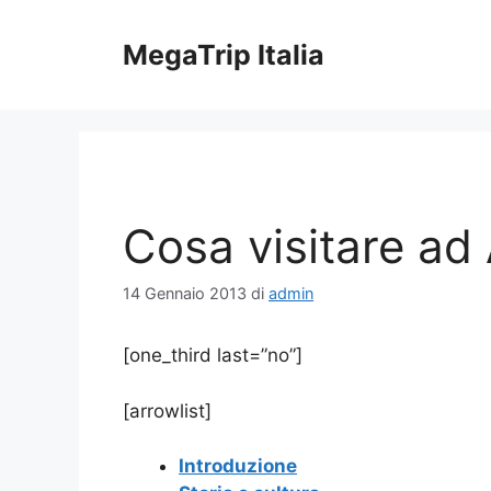
Vai
al
MegaTrip Italia
contenuto
Cosa visitare ad
14 Gennaio 2013
di
admin
[one_third last=”no”]
[arrowlist]
Introduzione