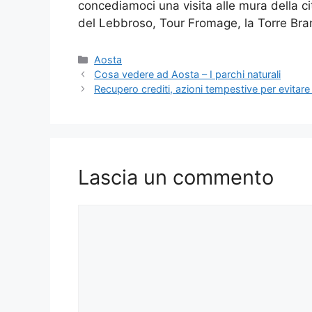
concediamoci una visita alle mura della cit
del Lebbroso, Tour Fromage, la Torre Bram
Categorie
Aosta
Cosa vedere ad Aosta – I parchi naturali
Recupero crediti, azioni tempestive per evitare
Lascia un commento
Commento