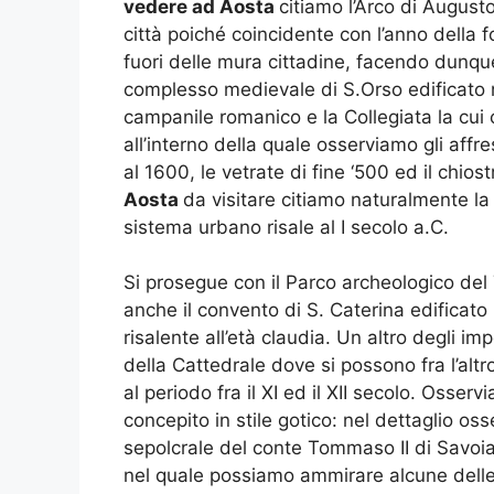
vedere ad Aosta
citiamo l’Arco di August
città poiché coincidente con l’anno della f
fuori delle mura cittadine, facendo dunque 
complesso medievale di S.Orso edificato n
campanile romanico e la Collegiata la cui c
all’interno della quale osserviamo gli affres
al 1600, le vetrate di fine ‘500 ed il chios
Aosta
da visitare citiamo naturalmente la
sistema urbano risale al I secolo a.C.
Si prosegue con il Parco archeologico de
anche il convento di S. Caterina edificato n
risalente all’età claudia. Un altro degli imp
della Cattedrale dove si possono fra l’altr
al periodo fra il XI ed il XII secolo. Osserv
concepito in stile gotico: nel dettaglio os
sepolcrale del conte Tommaso II di Savoi
nel quale possiamo ammirare alcune delle 