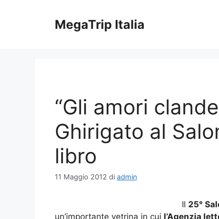
Vai
al
MegaTrip Italia
contenuto
“Gli amori clandes
Ghirigato al Salo
libro
11 Maggio 2012
di
admin
Il
25° Sal
un’importante vetrina in cui
l’Agenzia lett