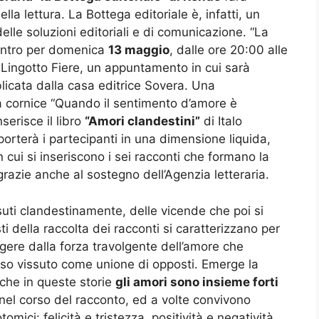
a lettura. La Bottega editoriale è, infatti, un
lle soluzioni editoriali e di comunicazione. “La
contro per domenica
13 maggio
, dalle ore 20:00 alle
l Lingotto Fiere, un appuntamento in cui sarà
icata dalla casa editrice Sovera. Una
la cornice “Quando il sentimento d’amore è
serisce il libro
“Amori clandestini”
di Italo
porterà i partecipanti in una dimensione liquida,
n cui si inseriscono i sei racconti che formano la
 grazie anche al sostegno dell’Agenzia letteraria.
suti clandestinamente, delle vicende che poi si
sti della raccolta dei racconti si caratterizzano per
lgere dalla forza travolgente dell’amore che
teso vissuto come unione di opposti. Emerge la
che in queste storie
gli amori sono insieme forti
 nel corso del racconto, ed a volte convivono
ici: felicità e tristezza, positività e negatività,