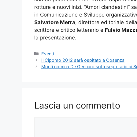
rotture e nuovi inizi. “Amori clandestini” s
in Comunicazione e Sviluppo organizzativo
Salvatore Merra
, direttore editoriale del
scrittore e critico letterario e
Fulvio Mazz
la presentazione.
Categorie
Eventi
Il Cipomo 2012 sarà ospitato a Cosenza
Monti nomina De Gennaro sottosegretario ai Se
Lascia un commento
Commento