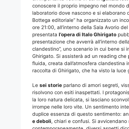
conoscere il proprio impegno nel mondo dell
laboratorio dove nascono e si elaborano de
Bottega editoriale” ha organizzato un in
ore 21:00, all’interno della Sala Avorio de
presentata
l’opera di Italo Ghirigato
pubbl
presentazione che avverrà all’interno del
clandestino”, uno scenario in cui bene si in
Ghirigato. Si assisterà ad un reading che 
fluida, creata dall’atmosfera clandestina i
raccolta di Ghirigato, che ha visto la luce
Le
sei storie
parlano di amori segreti, vis
risolvono con esiti inaspettati. I protagoni
la loro natura delicata, si lasciano sconvo
irrompe nelle loro vite. Un sentimento in
duplice essenza di questo sentimento: an
e deboli
, chiari e confusi. Si avvicendano
contemporaneamente, diversi aspetti dicotom