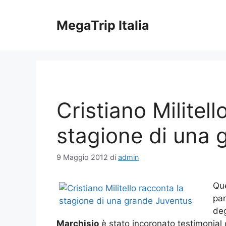
Vai
al
MegaTrip Italia
contenuto
Cristiano Militell
stagione di una 
9 Maggio 2012
di
admin
Que
par
deg
Marchisio
è stato incoronato testimonial 