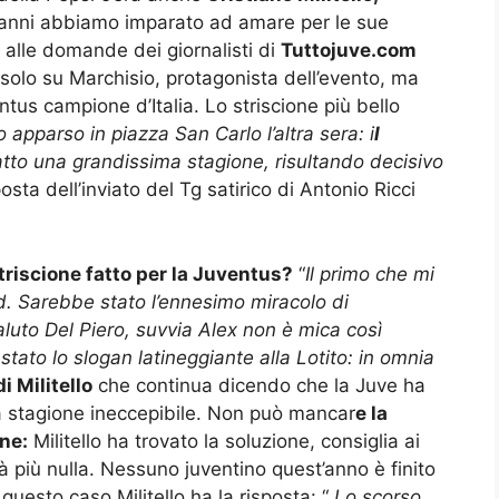
sti anni abbiamo imparato ad amare per le sue
o alle domande dei giornalisti di
Tuttojuve.com
olo su Marchisio, protagonista dell’evento, ma
tus campione d’Italia. Lo striscione più bello
 apparso in piazza San Carlo l’altra sera: i
l
tto una grandissima stagione, risultando decisivo
osta dell’inviato del Tg satirico di Antonio Ricci
striscione fatto per la Juventus?
“
Il primo che mi
. Sarebbe stato l’ennesimo miracolo di
aluto Del Piero, suvvia Alex non è mica così
 stato lo slogan latineggiante alla Lotito: in omnia
i Militello
che continua dicendo che la Juve ha
 stagione ineccepibile. Non può mancar
e la
ine:
Militello ha trovato la soluzione, consiglia ai
 più nulla. Nessuno juventino quest’anno è finito
 questo caso Militello ha la risposta: “
Lo scorso