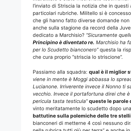
l’inviato di Striscia la notizia che in que
particolari rubriche. Militello si è concess
che gli hanno fatto diverse domande non s
anche sulla stagione da record della Juven
dedicato a Marchisio?
“Sicuramente quello
Principino è diventato re.
Marchisio ha fa
per lo Scudetto bianconero”
questa la risp
che cura proprio “striscia lo striscione”.
Passiamo alla squadra:
qual è il miglior 
viene in mente è Moggi abbassa lo spread
Lucianone. Irriverente invece il Nonno ti s
vecchio. Invece il portafortuna direi che è
pericula tasta testicula
“
queste le parole d
vinto meritatamente lo scudetto dopo una
battutine sulla polemiche delle tre stell
bianconeri di metterne 4 così nessuno dirà
nella rubrica tutti giù per terra” e anche in