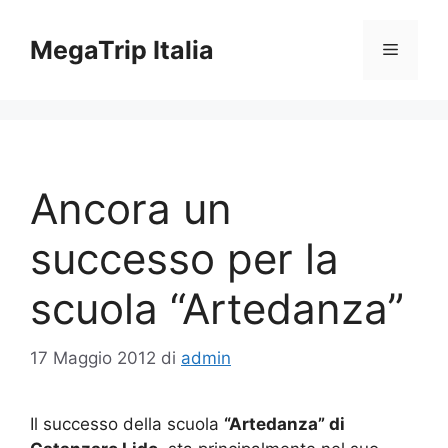
Vai
al
MegaTrip Italia
Menu
contenuto
Ancora un
successo per la
scuola “Artedanza”
17 Maggio 2012
di
admin
Il successo della scuola
“Artedanza” di