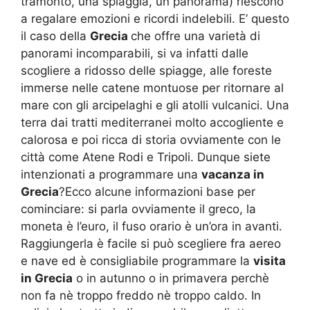
tramonto, una spiaggia, un panorama) riescono
a regalare emozioni e ricordi indelebili. E’ questo
il caso della
Grecia
che offre una varietà di
panorami incomparabili, si va infatti dalle
scogliere a ridosso delle spiagge, alle foreste
immerse nelle catene montuose per ritornare al
mare con gli arcipelaghi e gli atolli vulcanici. Una
terra dai tratti mediterranei molto accogliente e
calorosa e poi ricca di storia ovviamente con le
città come Atene Rodi e Tripoli. Dunque siete
intenzionati a programmare una
vacanza in
Grecia
?Ecco alcune informazioni base per
cominciare: si parla ovviamente il greco, la
moneta è l’euro, il fuso orario è un’ora in avanti.
Raggiungerla è facile si può scegliere fra aereo
e nave ed è consigliabile programmare la
visita
in Grecia
o in autunno o in primavera perchè
non fa nè troppo freddo nè troppo caldo. In