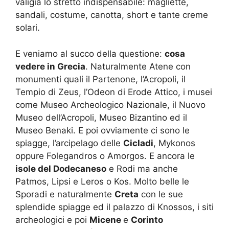
valigia lo stretto indispensabile: magliette,
sandali, costume, canotta, short e tante creme
solari.
E veniamo al succo della questione:
cosa
vedere in Grecia
. Naturalmente Atene con
monumenti quali il Partenone, l’Acropoli, il
Tempio di Zeus, l’Odeon di Erode Attico, i musei
come Museo Archeologico Nazionale, il Nuovo
Museo dell’Acropoli, Museo Bizantino ed il
Museo Benaki. E poi ovviamente ci sono le
spiagge, l’arcipelago delle
Cicladi
, Mykonos
oppure Folegandros o Amorgos. E ancora le
isole del Dodecaneso
e Rodi ma anche
Patmos, Lipsi e Leros o Kos. Molto belle le
Sporadi e naturalmente
Creta
con le sue
splendide spiagge ed il palazzo di Knossos, i siti
archeologici e poi
Micene
e
Corinto