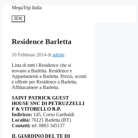
Vai
MegaTrip Italia
al
contenuto
Menu
Residence Barletta
10 Febbraio 2014
di
admin
Lista di tutti i Residence che si
trovano a Barletta. Residence e
Appartamenti a Barletta. Prezzi, sconti
e offerte per Residence a Barletta.
Affittacamere a Barletta.
SAINT PATRICK GUEST
HOUSE SNC DI PETRUZZELLI
F & VITOBELLO R.P.
Indirizzo:
145, Corso Garibaldi
Località:
76121 Barletta (BT)
Contatti:
tel: 0883 345137
IL GIARDINO DEL TE DI