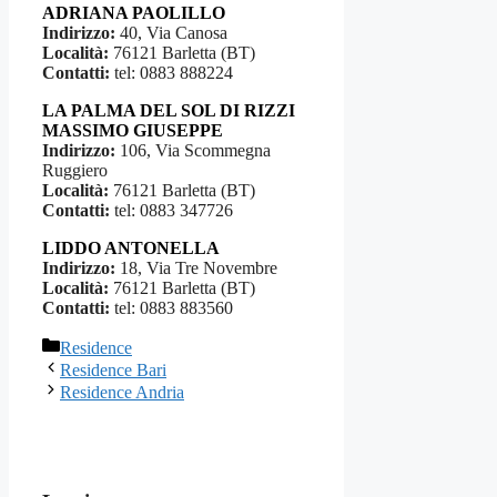
ADRIANA PAOLILLO
Indirizzo:
40, Via Canosa
Località:
76121 Barletta (BT)
Contatti:
tel: 0883 888224
LA PALMA DEL SOL DI RIZZI
MASSIMO GIUSEPPE
Indirizzo:
106, Via Scommegna
Ruggiero
Località:
76121 Barletta (BT)
Contatti:
tel: 0883 347726
LIDDO ANTONELLA
Indirizzo:
18, Via Tre Novembre
Località:
76121 Barletta (BT)
Contatti:
tel: 0883 883560
Categorie
Residence
Residence Bari
Residence Andria