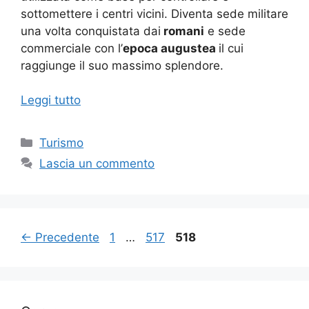
sottomettere i centri vicini. Diventa sede militare
una volta conquistata dai
romani
e sede
commerciale con l’
epoca augustea
il cui
raggiunge il suo massimo splendore.
Leggi tutto
Categorie
Turismo
Lascia un commento
Pagina
Pagina
Pagina
←
Precedente
1
…
517
518