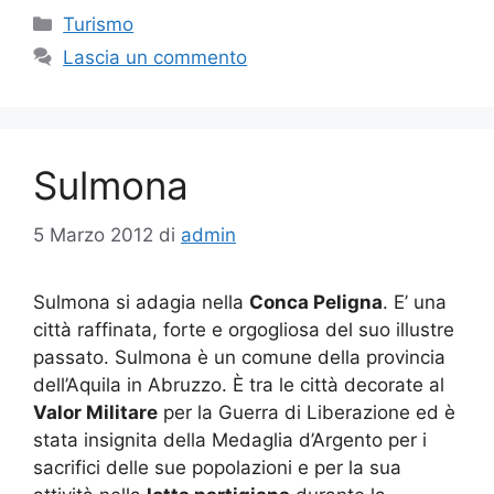
Categorie
Turismo
Lascia un commento
Sulmona
5 Marzo 2012
di
admin
Sulmona si adagia nella
Conca Peligna
. E’ una
città raffinata, forte e orgogliosa del suo illustre
passato. Sulmona è un comune della provincia
dell’Aquila in Abruzzo. È tra le città decorate al
Valor Militare
per la Guerra di Liberazione ed è
stata insignita della Medaglia d’Argento per i
sacrifici delle sue popolazioni e per la sua