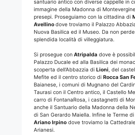
santuario antico con diverse cappelle in c
immagine della Madonna di Montevergine
presepi. Proseguiamo con la cittadina di
Avellino
dove troviamo il Palazzo Abbazial
Nuova Basilica ed il Museo. Da non perder
splendida località di villeggiatura.
Si prosegue con
Atripalda
dove è possibil
Palazzo Ducale ed alla Basilica dei monaci d
scoperta dell’Abbazzia di
Lioni
, del caste
Mefite ed il centro storico di
Rocca San Fe
Baianese, i comuni di Mugnano del Cardina
Taurasi con il Centro antico, il Castello Me
carro di FontanaRosa, i castagnetti di Monte
anche il Santuario della Madonna della Nev
di San Gerardo Maiella. Infine le Terme d
Ariano Irpino
dove troviamo la Cattedrale
Arianesi.