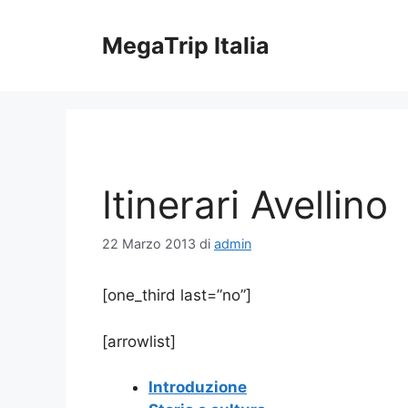
Vai
al
MegaTrip Italia
contenuto
Itinerari Avellino
22 Marzo 2013
di
admin
[one_third last=”no”]
[arrowlist]
Introduzione