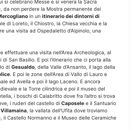
ui si celebrano Messe e si venera la Sacra
, da non perdere la Mostra permanente dei
Mercogliano
in un
itinerario dei dintorni di
e di Loreto, il Chiostro, la Chiesa vecchia e la
e una visita ad Ospedaletto d’Alpinolo, una
e effettuare una visita nell’Area Archeologica, al
i San Basilio. E poi l’itinerario che ci porta alla
llo di
Gesualdo
, della Valle d’Ansanto, il lago della
lice
. E poi le zone dell’Area di Vallo di Lauro e
le ed Avella e poi il lago Laceno. E ancora
dievale e la Torre cilindrica e poi il museo del
lla, i boschi di Calabritto dove fra l’altro si trova
e, i ruderi del castello di
Caposele
e il Santuario
i
Villamaina
, la vallata dell’Ufita dove troviamo
, il Castello Normanno e il Museo delle Ceramiche