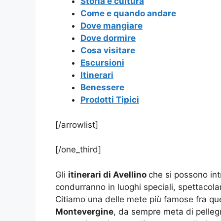
Storia e cultura
Come e quando andare
Dove mangiare
Dove dormire
Cosa visitare
Escursioni
Itinerari
Benessere
Prodotti Tipici
[/arrowlist]
[/one_third]
Gli
itinerari di Avellino
che si possono int
condurranno in luoghi speciali, spettacolari
Citiamo una delle mete più famose fra qu
Montevergine
, da sempre meta di pellegr