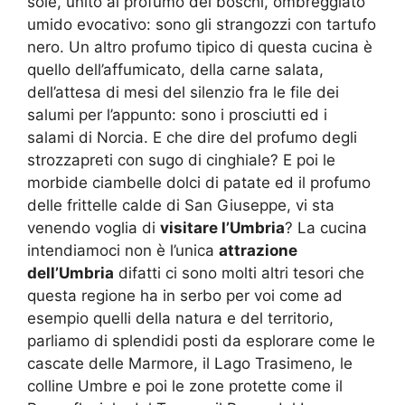
sole, unito al profumo dei boschi, ombreggiato
umido evocativo: sono gli strangozzi con tartufo
nero. Un altro profumo tipico di questa cucina è
quello dell’affumicato, della carne salata,
dell’attesa di mesi del silenzio fra le file dei
salumi per l’appunto: sono i prosciutti ed i
salami di Norcia. E che dire del profumo degli
strozzapreti con sugo di cinghiale? E poi le
morbide ciambelle dolci di patate ed il profumo
delle frittelle calde di San Giuseppe, vi sta
venendo voglia di
visitare l’Umbria
? La cucina
intendiamoci non è l’unica
attrazione
dell’Umbria
difatti ci sono molti altri tesori che
questa regione ha in serbo per voi come ad
esempio quelli della natura e del territorio,
parliamo di splendidi posti da esplorare come le
cascate delle Marmore, il Lago Trasimeno, le
colline Umbre e poi le zone protette come il