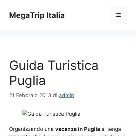
Vai
al
MegaTrip Italia
Menu
contenuto
Guida Turistica
Puglia
21 Febbraio 2013
di
admin
Organizzando una
vacanza in Puglia
si tenga