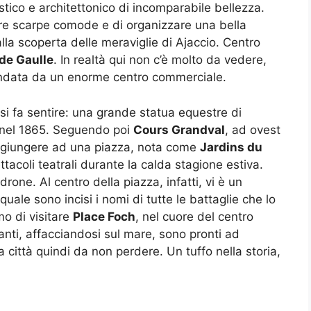
tico e architettonico di incomparabile bellezza.
are scarpe comode e di organizzare una bella
 alla scoperta delle meraviglie di Ajaccio. Centro
de Gaulle
. In realtà qui non c’è molto da vedere,
ondata da un enorme centro commerciale.
i fa sentire: una grande statua equestre di
 nel 1865. Seguendo poi
Cours Grandval
, ad ovest
di giungere ad una piazza, nota come
Jardins du
tacoli teatrali durante la calda stagione estiva.
one. Al centro della piazza, infatti, vi è un
le sono incisi i nomi di tutte le battaglie che lo
mo di visitare
Place Foch
, nel cuore del centro
toranti, affacciandosi sul mare, sono pronti ad
a città quindi da non perdere. Un tuffo nella storia,