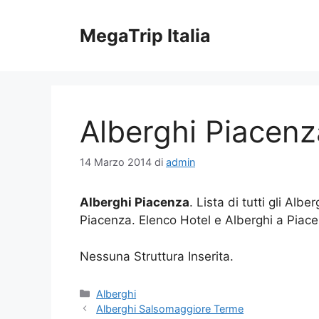
Vai
al
MegaTrip Italia
contenuto
Alberghi Piacenz
14 Marzo 2014
di
admin
Alberghi Piacenza
. Lista di tutti gli Albe
Piacenza. Elenco Hotel e Alberghi a Piac
Nessuna Struttura Inserita.
Categorie
Alberghi
Alberghi Salsomaggiore Terme