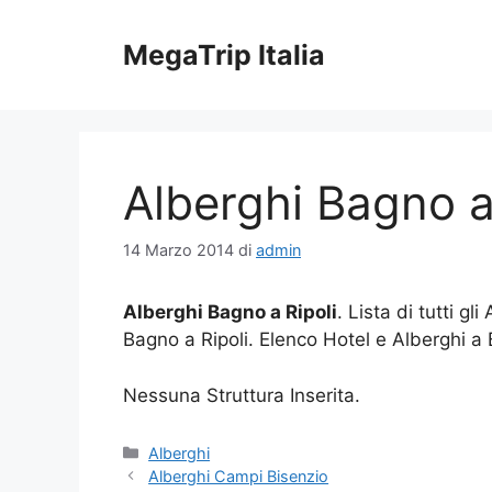
Vai
al
MegaTrip Italia
contenuto
Alberghi Bagno a
14 Marzo 2014
di
admin
Alberghi Bagno a Ripoli
. Lista di tutti gl
Bagno a Ripoli. Elenco Hotel e Alberghi a 
Nessuna Struttura Inserita.
Categorie
Alberghi
Alberghi Campi Bisenzio